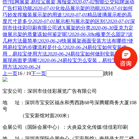
些?拉网展架,易拉宝展架,海报架
2020-07-02
智能公交站牌滚动
广告灯箱功能
2020-07-01
化妆品展示架的功能
2020-07-01
如何
巧妙发挥服装展示架的用途?
2020-07-01
精品玻璃展示柜的高
度尺寸是多少
2020-07-01
展示柜与展示架的区别?
2020-07-01
深
圳市佳佳彩印刷有限公司述X展架的分类
2020-06-30
亚克力定
做展示架的质量该如何鉴定呢?
2020-06-30
kt板要怎么固定?这
几种方法最简单!
2020-06-24
快展展架画面安装方法有哪些?使
用易拉宝的步骤流程是什么?
2020-06-24
易拉宝如何安装使
用，易拉宝使用方法
2020-06-24
易拉宝如何做到安装不变形，
展现画面更清晰?
2020-06-24
易拉宝怎么安装，易拉宝组装使
用方法
2020-06-24
上一页
16 / 19
下一页
跳转
宝安公司：深圳市佳佳彩展览广告有限公司
地 址：深圳市宝安区福永和秀西路68号深腾耀商务大厦108
号
（宝安新馆对面200米）
会展公司（国际会展中心）：火炎焱文化传媒/佳佳彩印刷
地 址：深圳市国际会展中心（宝安新馆）南登录大厅二楼