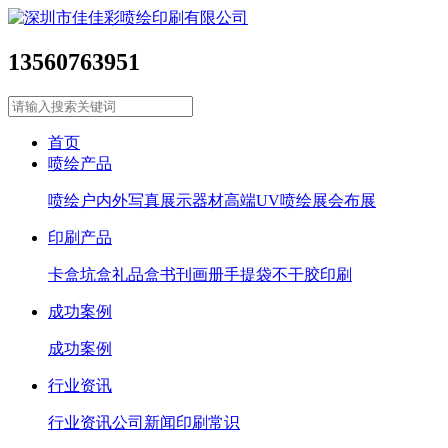
13560763951
首页
喷绘产品
喷绘
户内外写真
展示器材
高端UV喷绘
展会布展
印刷产品
卡盒坑盒
礼品盒
书刊画册
手提袋
不干胶印刷
成功案例
成功案例
行业资讯
行业资讯
公司新闻
印刷常识