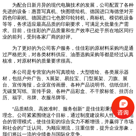
为配合日新月异的现代电脑技术的发展，公司配置了各种
先进的设备：惠普写真机、快图喷绘机、德国进口海德堡对开
四色印刷机、德国进口七色胶印轮转机，商标机、模切机设备
等等，务求适应最高品质的印刷要求，可满足大批量生产需
求。目前，佳佳彩的产品质量和生产效率已处于所在地区同行
业的前列，受到各家厂商的好评。
为了更好的为公司客户服务，佳佳彩的原材料采购均是通
过严格把关，对各类材料供应、油墨选购采购等都是经过认真
核准，对原材料的质量要求很高。
本公司是专营室内外写真喷绘，大型喷绘、各类展示器
材，包括户外广告、X展架、易拉宝、门型展架、刀旗、展
台、宣传海报，企业宣传画册、各种产品说明书、信纸信封、
无碳复写纸、宣传手袋、各种产品彩盒、不干胶标签、挂历台
历、福字、吊牌、衣服吊牌等。
“品质精良、高效准时、服务创新” 是佳佳彩秉持的经营
理念。公司紧紧围绕这个目标，通过制度建设和人性关怀相结
合的管理模式，使佳佳彩的综合实力不断增强，并赢得了市场
和社会的广泛认同。为顺应潮流，注重信誉，提升企业形象，
我们将以一流的业绩参与国际化竞争。