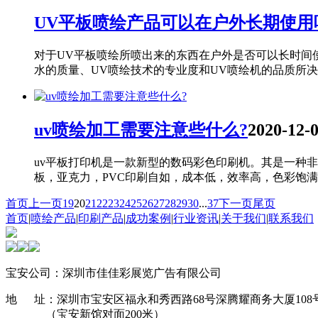
UV平板喷绘产品可以在户外长期使用
对于UV平板喷绘所喷出来的东西在户外是否可以长时间
水的质量、UV喷绘技术的专业度和UV喷绘机的品质所决定
uv喷绘加工需要注意些什么?
2020-12-
uv平板打印机是一款新型的数码彩色印刷机。其是一种
板，亚克力，PVC印刷自如，成本低，效率高，色彩饱满，
首页
上一页
19
20
21
22
23
24
25
26
27
28
29
30
...
37
下一页
尾页
首页
|
喷绘产品
|
印刷产品
|
成功案例
|
行业资讯
|
关于我们
|
联系我们
宝安公司：深圳市佳佳彩展览广告有限公司
地 址：深圳市宝安区福永和秀西路68号深腾耀商务大厦108
（宝安新馆对面200米）