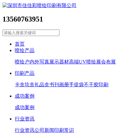
13560763951
首页
喷绘产品
喷绘
户内外写真
展示器材
高端UV喷绘
展会布展
印刷产品
卡盒坑盒
礼品盒
书刊画册
手提袋
不干胶印刷
成功案例
成功案例
行业资讯
行业资讯
公司新闻
印刷常识