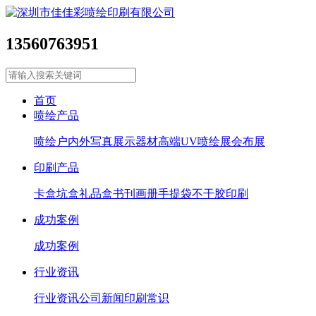
13560763951
首页
喷绘产品
喷绘
户内外写真
展示器材
高端UV喷绘
展会布展
印刷产品
卡盒坑盒
礼品盒
书刊画册
手提袋
不干胶印刷
成功案例
成功案例
行业资讯
行业资讯
公司新闻
印刷常识