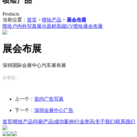
喷绘产品
Products
当前位置：
首页
>
喷绘产品
>
展会布展
喷绘
户内外写真
展示器材
高端UV喷绘
展会布展
展会布展
深圳国际会展中心汽车展布展
分享到：
上一个：
室内广告写真
下一个：
深圳会展中心广告
首页
|
喷绘产品
|
印刷产品
|
成功案例
|
行业资讯
|
关于我们
|
联系我们